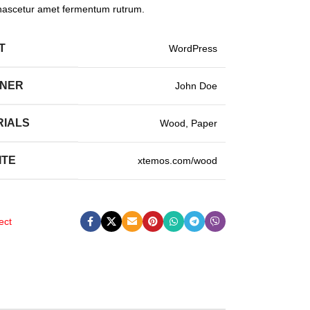
nascetur amet fermentum rutrum.
T
WordPress
GNER
John Doe
RIALS
Wood, Paper
ITE
xtemos.com/wood
ect