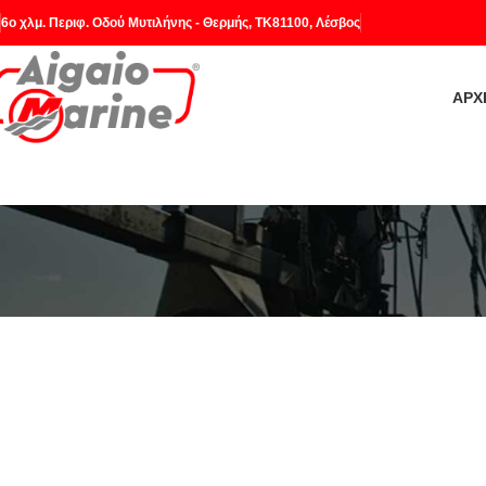
6o χλμ. Περιφ. Οδού Μυτιλήνης - Θερμής, ΤΚ81100, Λέσβος
ΑΡΧ