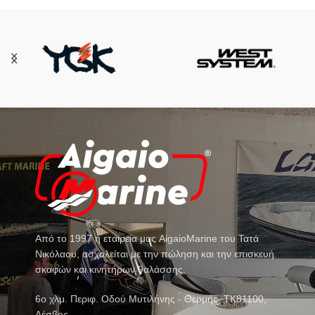
Από το 1997 η εταιρεία μας AigaioMarine του Τατά
Νικόλαου, ασχολείται με την πώληση και την επισκευή
σκαφών και κινητήρων θαλάσσης.
6o χλμ. Περιφ. Οδού Μυτιλήνης - Θερμής, ΤΚ81100,
Λέσβος