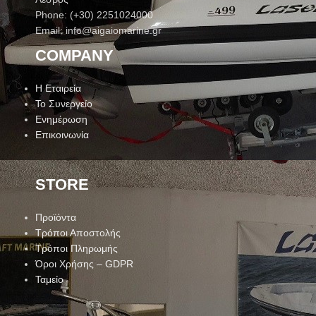
Phone: (+30) 2251024000
Email: info@aigaiomarine.gr
COMPANY
Η Εταιρεία
Το Συνεργείο
Ενημέρωση
Επικοινωνία
STORE
Προϊόντα
Τρόποι Αποστολής
Τρόποι Πληρωμής
Όροι Χρήσης – GDPR
Ταμείο