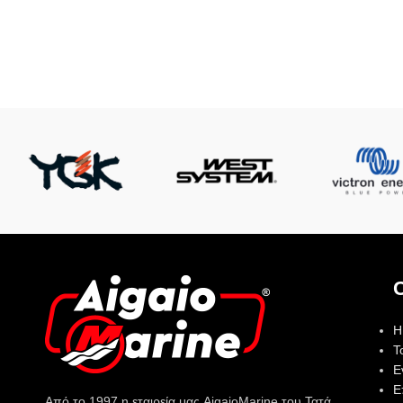
Η
Τ
Ε
Ε
Από το 1997 η εταιρεία μας AigaioMarine του Τατά