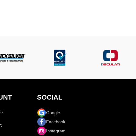
UNT
SOCIAL
ός
Google
Facebook
ς
Instagram