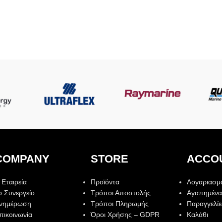
COMPANY
STORE
ACCO
 Εταιρεία
Προϊόντα
Λογαριασμ
ο Συνεργείο
Τρόποι Αποστολής
Αγαπημένα
νημέρωση
Τρόποι Πληρωμής
Παραγγελίε
πικοινωνία
Όροι Χρήσης – GDPR
Καλάθι