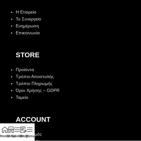
Η Εταιρεία
Το Συνεργείο
Ενημέρωση
Επικοινωνία
STORE
Προϊόντα
Τρόποι Αποστολής
Τρόποι Πληρωμής
Όροι Χρήσης – GDPR
Ταμείο
ACCOUNT
Λογαριασμός
Home
Shop
Sidebar
Blog
Menu
Αγαπημένα