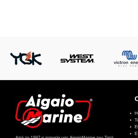
Η
Τ
Ε
Ε
Από το 1997 η εταιρεία μας AigaioMarine του Τατά