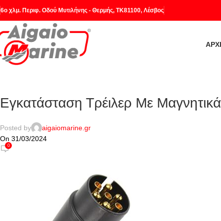
6o χλμ. Περιφ. Οδού Μυτιλήνης - Θερμής, ΤΚ81100, Λέσβος
ΑΡΧ
Εγκατάσταση Τρέιλερ Με Μαγνητικ
Posted by
aigaiomarine.gr
On 31/03/2024
0