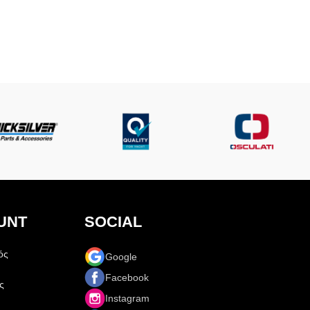
UNT
SOCIAL
ός
Google
Facebook
ς
Instagram