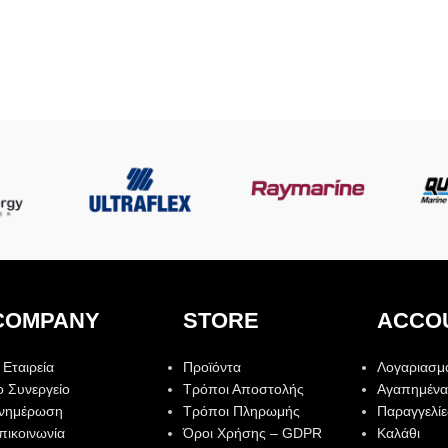
COMPANY
STORE
ACCO
 Εταιρεία
Προϊόντα
Λογαριασμ
ο Συνεργείο
Τρόποι Αποστολής
Αγαπημένα
νημέρωση
Τρόποι Πληρωμής
Παραγγελίε
πικοινωνία
Όροι Χρήσης – GDPR
Καλάθι