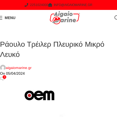
2251024000
INFO@AIGAIOMARINE.GR
MENU
Ράουλο Τρέιλερ Πλευρικό Μικρό
Λευκό
aigaiomarine.gr
On 05/04/2024
0