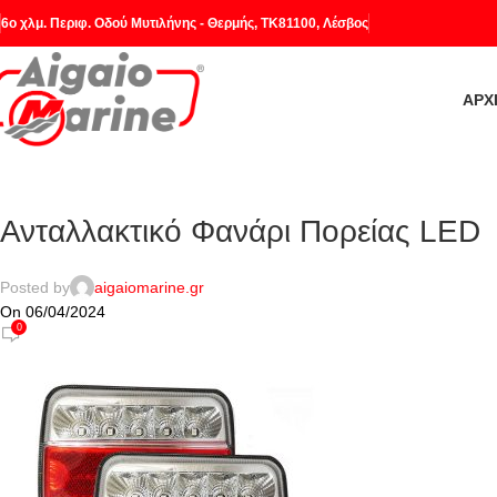
6o χλμ. Περιφ. Οδού Μυτιλήνης - Θερμής, ΤΚ81100, Λέσβος
ΑΡΧ
Ανταλλακτικό Φανάρι Πορείας LED
Posted by
aigaiomarine.gr
On 06/04/2024
0