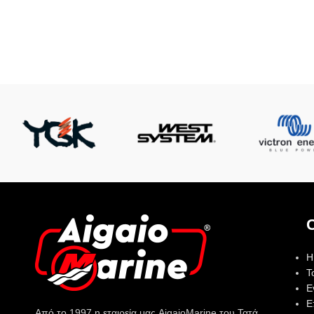
Η
Τ
Ε
Ε
Από το 1997 η εταιρεία μας AigaioMarine του Τατά