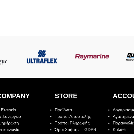
COMPANY
STORE
ACCO
 Εταιρεία
Προϊόντα
Λογαριασμ
ο Συνεργείο
Τρόποι Αποστολής
Αγαπημένα
νημέρωση
Τρόποι Πληρωμής
Παραγγελίε
πικοινωνία
Όροι Χρήσης – GDPR
Καλάθι