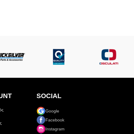
UNT
SOCIAL
ός
Google
Facebook
ς
Instagram