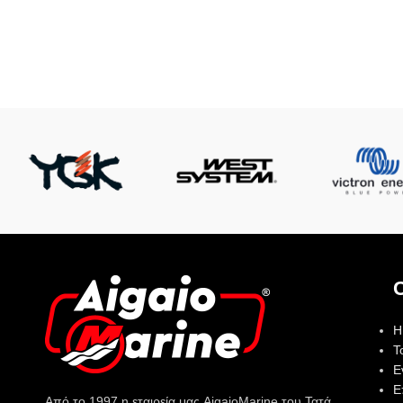
Η
Τ
Ε
Ε
Από το 1997 η εταιρεία μας AigaioMarine του Τατά