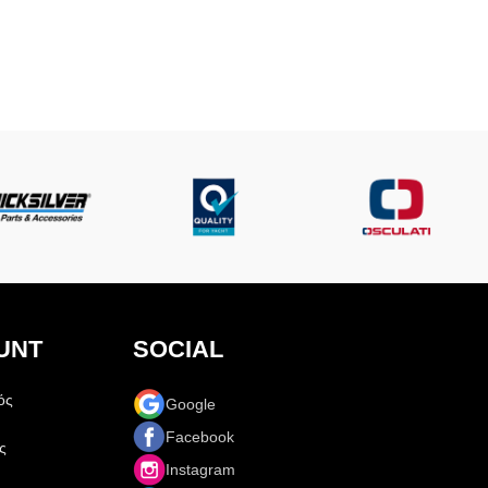
UNT
SOCIAL
ός
Google
Facebook
ς
Instagram