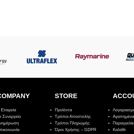
COMPANY
STORE
ACCO
 Εταιρεία
Προϊόντα
Λογαριασμ
ο Συνεργείο
Τρόποι Αποστολής
Αγαπημένα
νημέρωση
Τρόποι Πληρωμής
Παραγγελίε
πικοινωνία
Όροι Χρήσης – GDPR
Καλάθι