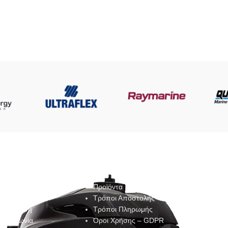
COMPANY
STORE
ACCO
 Εταιρεία
Προϊόντα
Λογαριασμ
ο Συνεργείο
Τρόποι Αποστολής
Αγαπημένα
νημέρωση
Τρόποι Πληρωμής
Παραγγελίε
πικοινωνία
Όροι Χρήσης – GDPR
Καλάθι