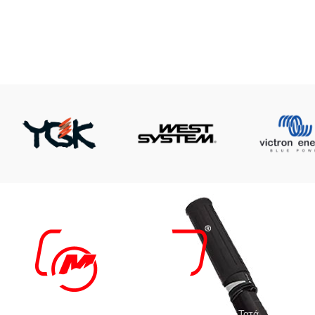
Η
Τ
Ε
Ε
Από το 1997 η εταιρεία μας AigaioMarine του Τατά