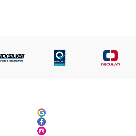
UNT
SOCIAL
ός
Google
Facebook
ς
Instagram