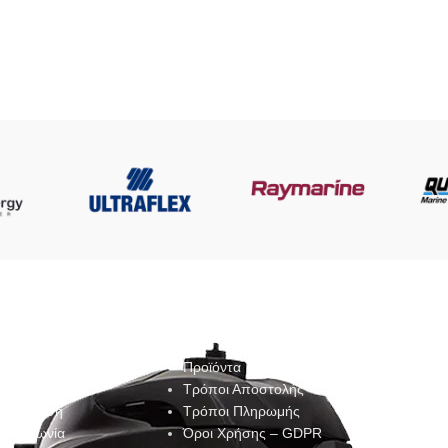
COMPANY
STORE
ACCO
 Εταιρεία
Προϊόντα
Λογαριασμ
ο Συνεργείο
Τρόποι Αποστολής
Αγαπημένα
νημέρωση
Τρόποι Πληρωμής
Παραγγελίε
πικοινωνία
Όροι Χρήσης – GDPR
Καλάθι