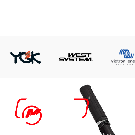
Η
Τ
Ε
Ε
Από το 1997 η εταιρεία μας AigaioMarine του Τατά