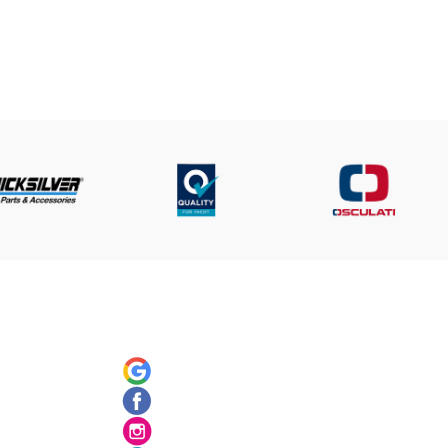
UNT
SOCIAL
ός
Google
Facebook
ς
Instagram