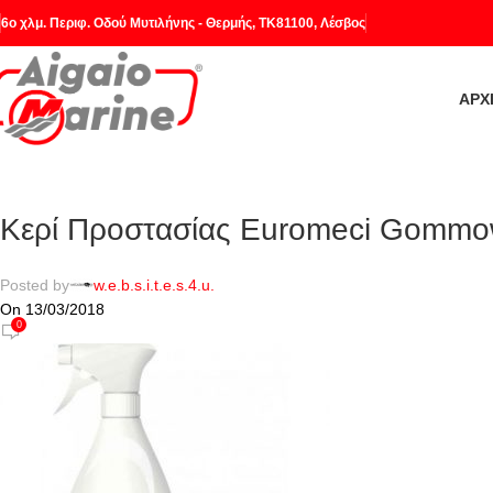
6o χλμ. Περιφ. Οδού Μυτιλήνης - Θερμής, ΤΚ81100, Λέσβος
ΑΡΧ
Κερί Προστασίας Euromeci Gommow
Posted by
w.e.b.s.i.t.e.s.4.u.
On 13/03/2018
0