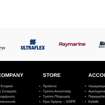
COMPANY
STORE
ACCO
 Εταιρεία
Προϊόντα
Λογαριασμ
ο Συνεργείο
Τρόποι Αποστολής
Αγαπημένα
νημέρωση
Τρόποι Πληρωμής
Παραγγελίε
πικοινωνία
Όροι Χρήσης – GDPR
Καλάθι