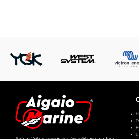
Η
Τ
Ε
Ε
Από το 1997 η εταιρεία μας AigaioMarine του Τατά