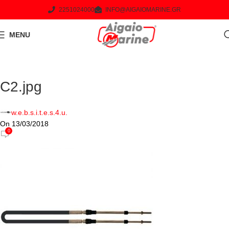
2251024000
INFO@AIGAIOMARINE.GR
MENU
C2.jpg
w.e.b.s.i.t.e.s.4.u.
On 13/03/2018
0