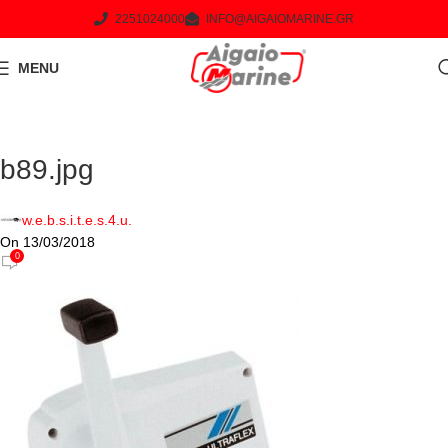
2251024000
INFO@AIGAIOMARINE.GR
MENU
b89.jpg
w.e.b.s.i.t.e.s.4.u.
On 13/03/2018
0