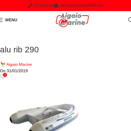
2251024000
INFO@AIGAIOMARINE.GR
MENU
alu rib 290
Aigaio Marine
On 31/01/2019
0