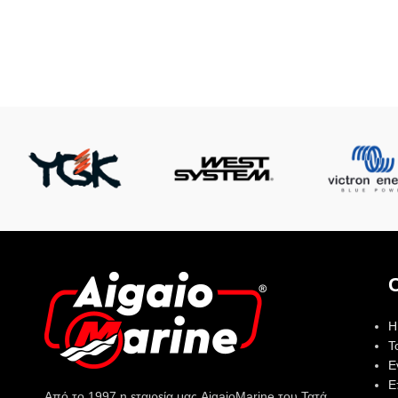
Η
Τ
Ε
Ε
Από το 1997 η εταιρεία μας AigaioMarine του Τατά