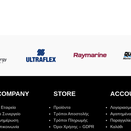
COMPANY
STORE
ACCO
 Εταιρεία
Προϊόντα
Λογαριασμ
ο Συνεργείο
Τρόποι Αποστολής
Αγαπημένα
νημέρωση
Τρόποι Πληρωμής
Παραγγελίε
πικοινωνία
Όροι Χρήσης – GDPR
Καλάθι