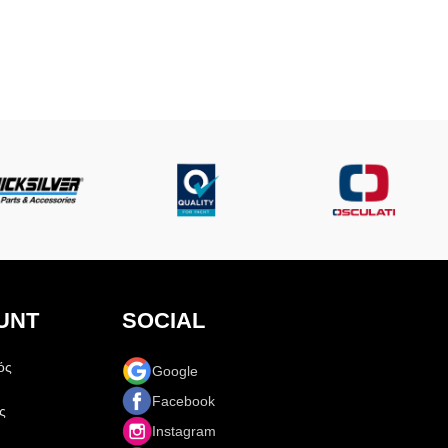
UNT
SOCIAL
ός
Google
Facebook
ς
Instagram