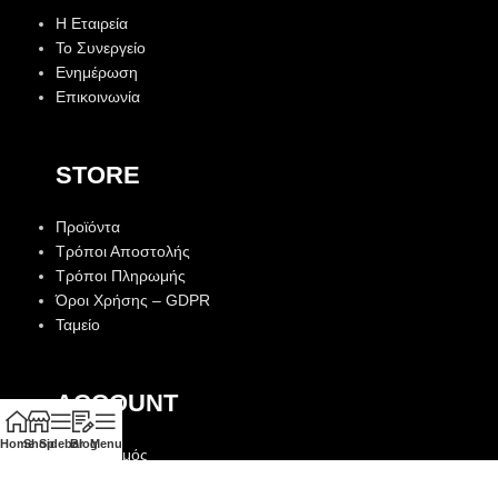
Η Εταιρεία
Το Συνεργείο
Ενημέρωση
Επικοινωνία
STORE
Προϊόντα
Τρόποι Αποστολής
Τρόποι Πληρωμής
Όροι Χρήσης – GDPR
Ταμείο
ACCOUNT
Home
Shop
Sidebar
Blog
Menu
Λογαριασμός
Αγαπημένα