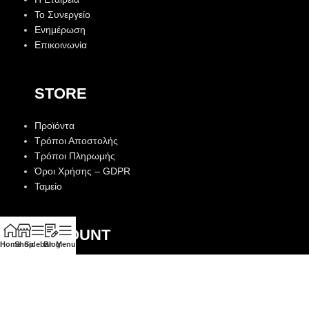
Το Συνεργείο
Ενημέρωση
Επικοινωνία
STORE
Προϊόντα
Τρόποι Αποστολής
Τρόποι Πληρωμής
Όροι Χρήσης – GDPR
Ταμείο
ACCOUNT
Home
Shop
Sidebar
Blog
Menu
Λογαριασμός
Αγαπημένα
Παραγγελίες