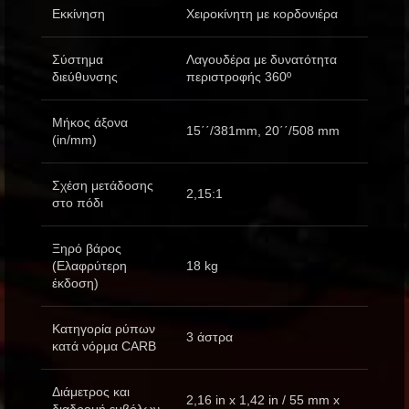
Eκκίνηση
Χειροκίνητη με κορδονιέρα
Σύστημα
Λαγουδέρα με δυνατότητα
διεύθυνσης
περιστροφής 360º
Μήκος άξονα
15΄΄/381mm, 20΄΄/508 mm
(in/mm)
Σχέση μετάδοσης
2,15:1
στο πόδι
Ξηρό βάρος
(Ελαφρύτερη
18 kg
έκδοση)
Κατηγορία ρύπων
3 άστρα
κατά νόρμα CARB
Διάμετρος και
2,16 in x 1,42 in / 55 mm x