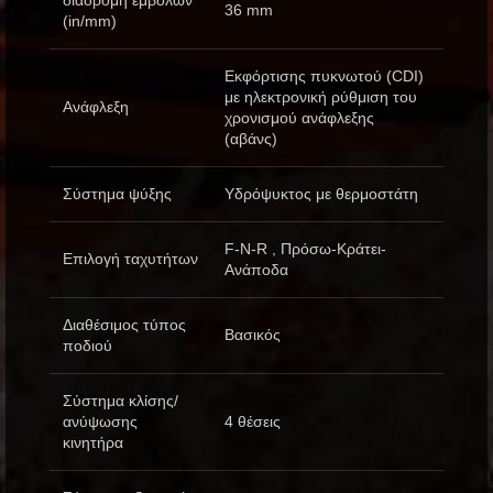
διαδρομή εμβόλων
36 mm
(in/mm)
Εκφόρτισης πυκνωτού (CDI)
με ηλεκτρονική ρύθμιση του
Ανάφλεξη
χρονισμού ανάφλεξης
(αβάνς)
Σύστημα ψύξης
Υδρόψυκτος με θερμοστάτη
F-N-R , Πρόσω-Κράτει-
Επιλογή ταχυτήτων
Ανάποδα
Διαθέσιμος τύπος
Βασικός
ποδιού
Σύστημα κλίσης/
ανύψωσης
4 θέσεις
κινητήρα