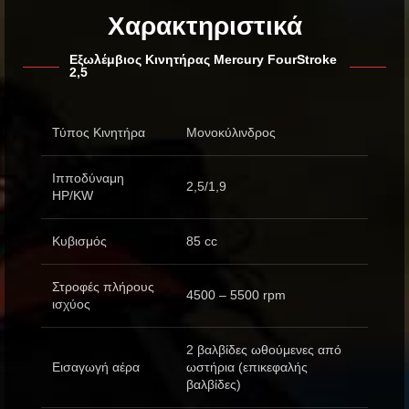
Χαρακτηριστικά
Εξωλέμβιος Κινητήρας Mercury FourStroke
2,5
Τύπος Κινητήρα
Μονοκύλινδρος
Ιπποδύναμη
2,5/1,9
HP/KW
Κυβισμός
85 cc
Στροφές πλήρους
4500 – 5500 rpm
ισχύος
2 βαλβίδες ωθούμενες από
Εισαγωγή αέρα
ωστήρια (επικεφαλής
βαλβίδες)