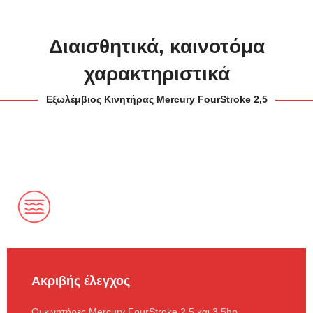
Διαισθητικά, καινοτόμα
χαρακτηριστικά
Εξωλέμβιος Κινητήρας Mercury FourStroke 2,5
Ακριβής έλεγχος
Οι κινητήρες Mercury FourStroke 2,5 και 3,5hp