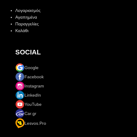
Λογαριασμός
Αγαπημένα
Παραγγελίες
Καλάθι
SOCIAL
Google
Facebook
Instagram
LinkedIn
YouTube
Car.gr
Lesvos.Pro