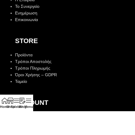
Το Συνεργείο
Ενημέρωση
Επικοινωνία
STORE
Προϊόντα
Τρόποι Αποστολής
Τρόποι Πληρωμής
Όροι Χρήσης – GDPR
Ταμείο
ACCOUNT
Home
Shop
Sidebar
Blog
Menu
Λογαριασμός
Αγαπημένα
Παραγγελίες